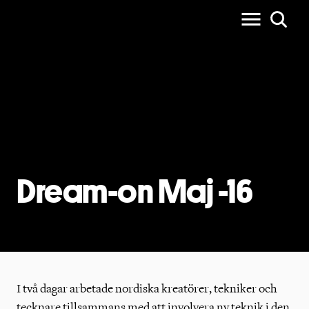
Dream-on Maj -16
I två dagar arbetade nordiska kreatörer, tekniker och
tecknare tillsammans med att involvera ny teknik i den